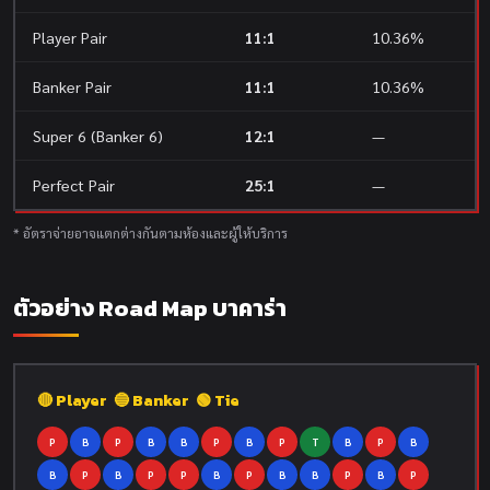
Player Pair
11:1
10.36%
Banker Pair
11:1
10.36%
Super 6 (Banker 6)
12:1
—
Perfect Pair
25:1
—
* อัตราจ่ายอาจแตกต่างกันตามห้องและผู้ให้บริการ
ตัวอย่าง Road Map บาคาร่า
🔴 Player 🔵 Banker 🟢 Tie
P
B
P
B
B
P
B
P
T
B
P
B
B
P
B
P
P
B
P
B
B
P
B
P