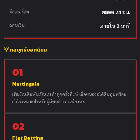
ดีลเลอร์สด
ตลอด 24 ชม.
ถอนเงิน
ภายใน 3 นาที
💡 กลยุทธ์ยอดนิยม
01
Martingale
เพิ่มเงินเดิมพันเป็น 2 เท่าทุกครั้งที่แพ้ เมื่อชนะจะได้คืนทุนพร้อม
กำไร เหมาะสำหรับผู้มีทุนสำรองเพียงพอ
02
Flat Betting