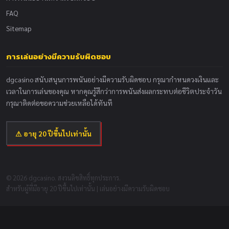
FAQ
Sitemap
การเล่นอย่างมีความรับผิดชอบ
dgcasino สนับสนุนการพนันอย่างมีความรับผิดชอบ กรุณากำหนดวงเงินและ
เวลาในการเล่นของคุณ หากคุณรู้สึกว่าการพนันส่งผลกระทบต่อชีวิตประจำวัน
กรุณาติดต่อขอความช่วยเหลือได้ทันที
⚠ อายุ 20 ปีขึ้นไปเท่านั้น
© 2026 dgcasino. สงวนลิขสิทธิ์ทุกประการ.
สำหรับผู้ที่มีอายุ 20 ปีขึ้นไปเท่านั้น | เล่นอย่างมีความรับผิดชอบ