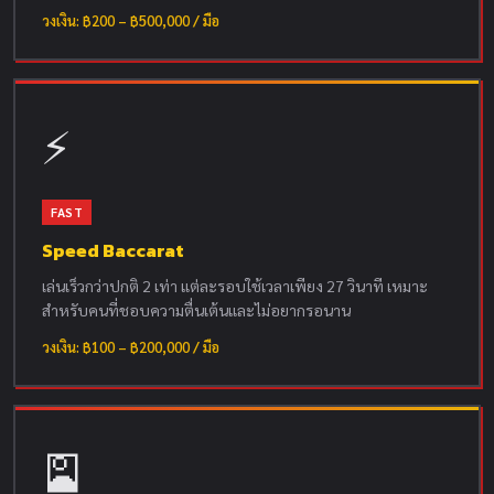
วงเงิน: ฿200 – ฿500,000 / มือ
⚡
FAST
Speed Baccarat
เล่นเร็วกว่าปกติ 2 เท่า แต่ละรอบใช้เวลาเพียง 27 วินาที เหมาะ
สำหรับคนที่ชอบความตื่นเต้นและไม่อยากรอนาน
วงเงิน: ฿100 – ฿200,000 / มือ
🎴