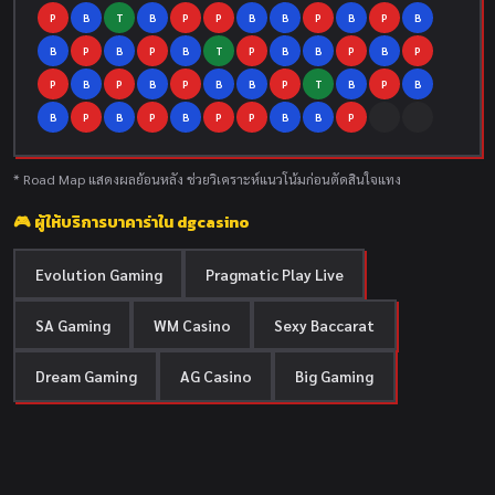
P
B
T
B
P
P
B
B
P
B
P
B
B
P
B
P
B
T
P
B
B
P
B
P
P
B
P
B
P
B
B
P
T
B
P
B
B
P
B
P
B
P
P
B
B
P
* Road Map แสดงผลย้อนหลัง ช่วยวิเคราะห์แนวโน้มก่อนตัดสินใจแทง
🎮 ผู้ให้บริการบาคาร่าใน dgcasino
Evolution Gaming
Pragmatic Play Live
SA Gaming
WM Casino
Sexy Baccarat
Dream Gaming
AG Casino
Big Gaming