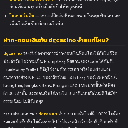
ก่อนเริ่มเล่นทุกครั้ง เมื่อถึงเป้าให้หยุดทันที
ไม่ตามเงินคืน
— หากแพ้ติดต่อกันหลายรอบ ให้หยุดพักก่อน อย่า
เพิ่มเงินเดิมพันเพื่อตามเงินคืน
ฝาก-ถอนเงินกับ dgcasino ง่ายแค่ไหน?
dgcasino
รองรับช่องทางการฝาก-ถอนเงินที่คนไทยใช้กันในชีวิต
ประจำวัน ไม่ว่าจะเป็น PromptPay ที่สแกน QR Code ได้ทันที,
TrueMoney Wallet ที่มีผู้ใช้งานทั่วประเทศ หรือโอนผ่านแอป
ธนาคารอย่าง K PLUS ของกสิกรไทย, SCB Easy ของไทยพาณิชย์,
Krungthai, Bangkok Bank, Krungsri และ TMB ฝากขั้นต่ำเพียง
฿100 เท่านั้น และถอนเงินได้ภายใน 3 นาทีแบบอัตโนมัติ ไม่มีค่า
ธรรมเนียม ไม่มีวันหยุด
ระบบฝาก-ถอนของ
dgcasino
ทำงานแบบอัตโนมัติ 100% ไม่ต้อง
รอแอดมินยืนยัน ไม่ต้องส่งสลิป ไม่ต้องรอคิว เงินเข้าบัญชีเกมทันที