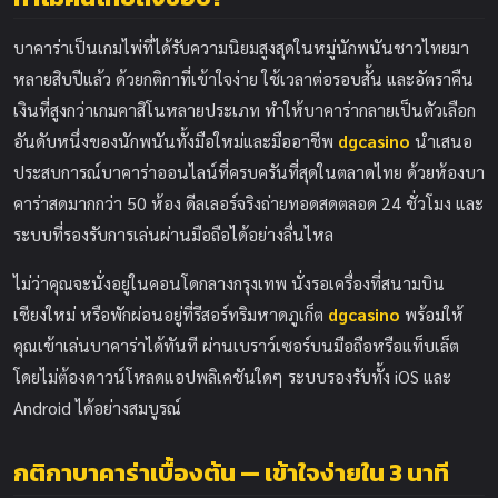
บาคาร่าเป็นเกมไพ่ที่ได้รับความนิยมสูงสุดในหมู่นักพนันชาวไทยมา
หลายสิบปีแล้ว ด้วยกติกาที่เข้าใจง่าย ใช้เวลาต่อรอบสั้น และอัตราคืน
เงินที่สูงกว่าเกมคาสิโนหลายประเภท ทำให้บาคาร่ากลายเป็นตัวเลือก
อันดับหนึ่งของนักพนันทั้งมือใหม่และมืออาชีพ
dgcasino
นำเสนอ
ประสบการณ์บาคาร่าออนไลน์ที่ครบครันที่สุดในตลาดไทย ด้วยห้องบา
คาร่าสดมากกว่า 50 ห้อง ดีลเลอร์จริงถ่ายทอดสดตลอด 24 ชั่วโมง และ
ระบบที่รองรับการเล่นผ่านมือถือได้อย่างลื่นไหล
ไม่ว่าคุณจะนั่งอยู่ในคอนโดกลางกรุงเทพ นั่งรอเครื่องที่สนามบิน
เชียงใหม่ หรือพักผ่อนอยู่ที่รีสอร์ทริมหาดภูเก็ต
dgcasino
พร้อมให้
คุณเข้าเล่นบาคาร่าได้ทันที ผ่านเบราว์เซอร์บนมือถือหรือแท็บเล็ต
โดยไม่ต้องดาวน์โหลดแอปพลิเคชันใดๆ ระบบรองรับทั้ง iOS และ
Android ได้อย่างสมบูรณ์
กติกาบาคาร่าเบื้องต้น — เข้าใจง่ายใน 3 นาที