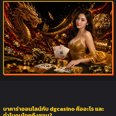
บาคาร่าออนไลน์กับ dgcasino คืออะไร และ
ทำไมคนไทยถึงชอบ?