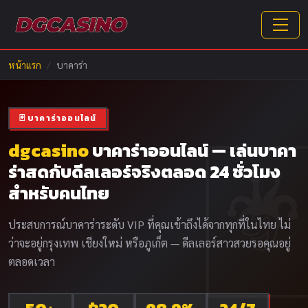
หน้าแรก
บาคาร่า
🃏 บาคาร่าออนไลน์
dgcasino
บาคาร่าออนไลน์ — เล่นบาคา
ร่าสดกับดีลเลอร์จริงตลอด 24 ชั่วโมง
สำหรับคนไทย
ประสบการณ์บาคาร่าระดับ VIP ที่คุณเข้าถึงได้จากทุกที่ในไทย ไม่
ว่าจะอยู่กรุงเทพ เชียงใหม่ หรือภูเก็ต — ดีลเลอร์สาวสวยรอคุณอยู่
ตลอดเวลา