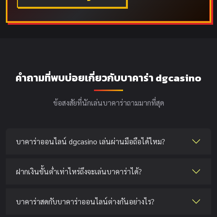
คำถามที่พบบ่อยเกี่ยวกับบาคาร่า dgcasino
ข้อสงสัยที่นักเล่นบาคาร่าถามมากที่สุด
บาคาร่าออนไลน์ dgcasino เล่นผ่านมือถือได้ไหม?
ฝากเงินขั้นต่ำเท่าไหร่ถึงจะเล่นบาคาร่าได้?
บาคาร่าสดกับบาคาร่าออนไลน์ต่างกันอย่างไร?